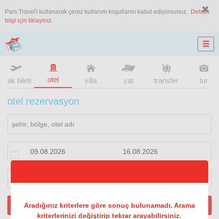
Pars Travel'i kullanarak çerez kullanım koşullarını kabul ediyorsunuz.
Detaylı
bilgi için tıklayınız.
otel
uçak bileti
villa
yat
transfer
tur
otel rezervasyon
1
oda
2
konuk
ARA
Aradığınız kriterlere göre sonuç bulunamadı. Arama
kriterlerinizi değiştirip tekrar arayabilirsiniz.