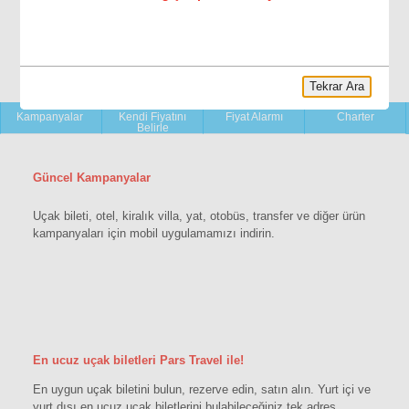
Tekrar Ara
YENİ!
Kampanyalar
Kendi Fiyatını
Fiyat Alarmı
Charter
Belirle
Güncel Kampanyalar
Uçak bileti, otel, kiralık villa, yat, otobüs, transfer ve diğer ürün
kampanyaları için mobil uygulamamızı indirin.
En ucuz uçak biletleri Pars Travel ile!
En uygun uçak biletini bulun, rezerve edin, satın alın. Yurt içi ve
yurt dışı en ucuz uçak biletlerini bulabileceğiniz tek adres.