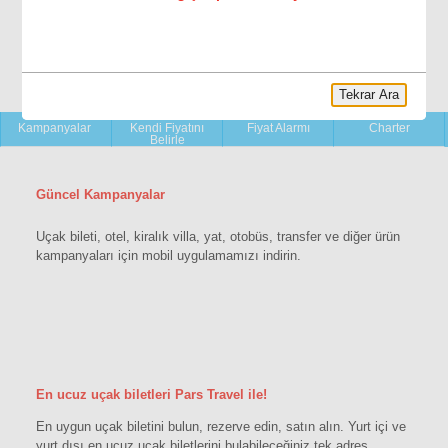
Tekrar Ara
YENİ!
Kampanyalar
Kendi Fiyatını
Fiyat Alarmı
Charter
Belirle
Güncel Kampanyalar
Uçak bileti, otel, kiralık villa, yat, otobüs, transfer ve diğer ürün
kampanyaları için mobil uygulamamızı indirin.
En ucuz uçak biletleri Pars Travel ile!
En uygun uçak biletini bulun, rezerve edin, satın alın. Yurt içi ve
yurt dışı en ucuz uçak biletlerini bulabileceğiniz tek adres.