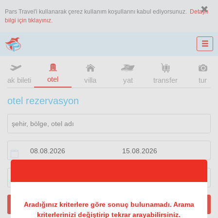
Pars Travel'i kullanarak çerez kullanım koşullarını kabul ediyorsunuz.
Detaylı
bilgi için tıklayınız.
otel
uçak bileti
villa
yat
transfer
tur
otel rezervasyon
1
oda
2
konuk
ARA
Aradığınız kriterlere göre sonuç bulunamadı. Arama
kriterlerinizi değiştirip tekrar arayabilirsiniz.