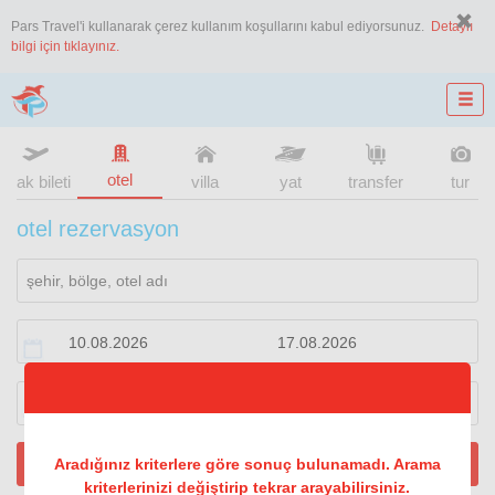
Pars Travel'i kullanarak çerez kullanım koşullarını kabul ediyorsunuz.
Detaylı
bilgi için tıklayınız.
otel
uçak bileti
villa
yat
transfer
tur
otel rezervasyon
1
oda
2
konuk
ARA
Aradığınız kriterlere göre sonuç bulunamadı. Arama
kriterlerinizi değiştirip tekrar arayabilirsiniz.