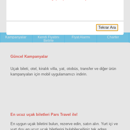
Tekrar Ara
YENİ!
Kampanyalar
Kendi Fiyatını
Fiyat Alarmı
Charter
Belirle
Güncel Kampanyalar
Uçak bileti, otel, kiralık villa, yat, otobüs, transfer ve diğer ürün
kampanyaları için mobil uygulamamızı indirin.
En ucuz uçak biletleri Pars Travel ile!
En uygun uçak biletini bulun, rezerve edin, satın alın. Yurt içi ve
yurt dışı en ucuz uçak biletlerini bulabileceğiniz tek adres.