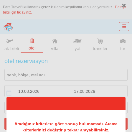
Pars Travel'i kullanarak çerez kullanım koşullarını kabul ediyorsunuz.
Detaylı
bilgi için tıklayınız.
otel
uçak bileti
villa
yat
transfer
tur
otel rezervasyon
1
oda
2
konuk
ARA
Aradığınız kriterlere göre sonuç bulunamadı. Arama
kriterlerinizi değiştirip tekrar arayabilirsiniz.