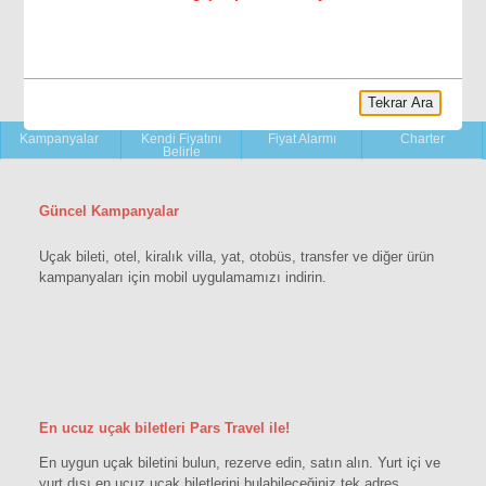
Tekrar Ara
YENİ!
Kampanyalar
Kendi Fiyatını
Fiyat Alarmı
Charter
Belirle
Güncel Kampanyalar
Uçak bileti, otel, kiralık villa, yat, otobüs, transfer ve diğer ürün
kampanyaları için mobil uygulamamızı indirin.
En ucuz uçak biletleri Pars Travel ile!
En uygun uçak biletini bulun, rezerve edin, satın alın. Yurt içi ve
yurt dışı en ucuz uçak biletlerini bulabileceğiniz tek adres.