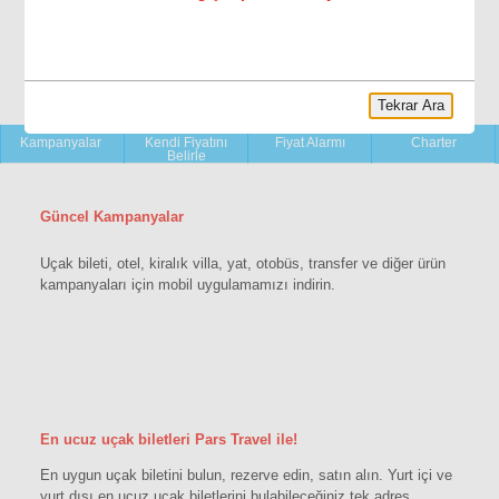
Tekrar Ara
YENİ!
Kampanyalar
Kendi Fiyatını
Fiyat Alarmı
Charter
Belirle
Güncel Kampanyalar
Uçak bileti, otel, kiralık villa, yat, otobüs, transfer ve diğer ürün
kampanyaları için mobil uygulamamızı indirin.
En ucuz uçak biletleri Pars Travel ile!
En uygun uçak biletini bulun, rezerve edin, satın alın. Yurt içi ve
yurt dışı en ucuz uçak biletlerini bulabileceğiniz tek adres.