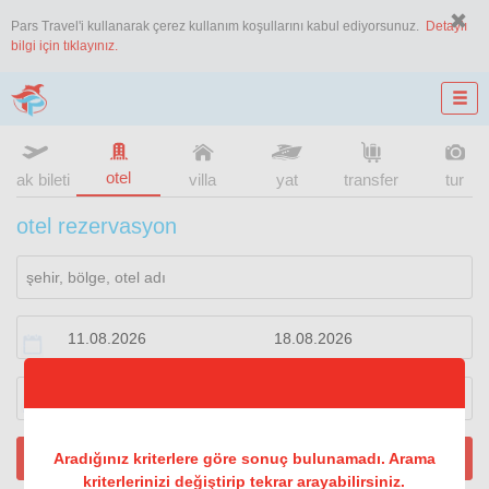
Pars Travel'i kullanarak çerez kullanım koşullarını kabul ediyorsunuz.
Detaylı
bilgi için tıklayınız.
otel
uçak bileti
villa
yat
transfer
tur
otel rezervasyon
1
oda
2
konuk
ARA
Aradığınız kriterlere göre sonuç bulunamadı. Arama
kriterlerinizi değiştirip tekrar arayabilirsiniz.