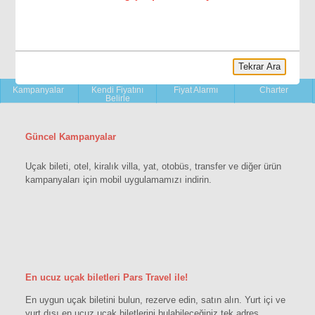
Tekrar Ara
YENİ!
Kampanyalar
Kendi Fiyatını
Fiyat Alarmı
Charter
Belirle
Güncel Kampanyalar
Uçak bileti, otel, kiralık villa, yat, otobüs, transfer ve diğer ürün
kampanyaları için mobil uygulamamızı indirin.
En ucuz uçak biletleri Pars Travel ile!
En uygun uçak biletini bulun, rezerve edin, satın alın. Yurt içi ve
yurt dışı en ucuz uçak biletlerini bulabileceğiniz tek adres.