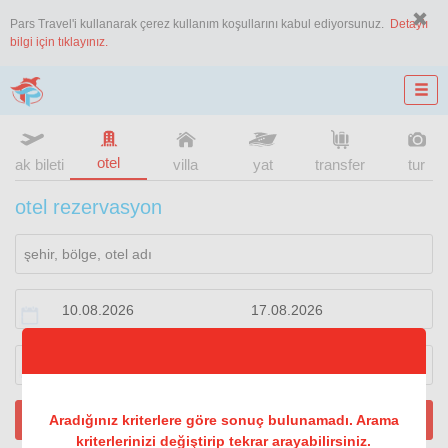
Pars Travel'i kullanarak çerez kullanım koşullarını kabul ediyorsunuz.
Detaylı
bilgi için tıklayınız.
otel
uçak bileti
villa
yat
transfer
tur
otel rezervasyon
1
oda
2
konuk
ARA
Aradığınız kriterlere göre sonuç bulunamadı. Arama
kriterlerinizi değiştirip tekrar arayabilirsiniz.