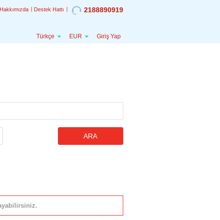
2188890919
Hakkımızda
Destek Hattı
Türkçe
EUR
Giriş Yap
ARA
yabilirsiniz.