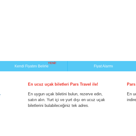
YENİ!
Kendi Fiyatını Belirle
Fiyat Alarmı
En ucuz uçak biletleri Pars Travel ile!
Pars
En uygun uçak biletini bulun, rezerve edin,
En u
r
satın alın. Yurt içi ve yurt dışı en ucuz uçak
indir
biletlerini bulabileceğiniz tek adres.