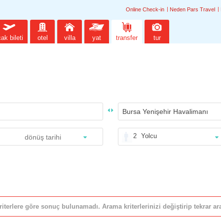
Online Check-in
Neden Pars Travel
ak bileti
otel
villa
yat
transfer
tur
2
Yolcu
riterlere göre sonuç bulunamadı. Arama kriterlerinizi değiştirip tekrar ara