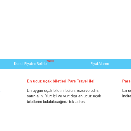
YENİ!
Kendi Fiyatını Belirle
Fiyat Alarmı
En ucuz uçak biletleri Pars Travel ile!
Pars
En uygun uçak biletini bulun, rezerve edin,
En u
r
satın alın. Yurt içi ve yurt dışı en ucuz uçak
indir
biletlerini bulabileceğiniz tek adres.