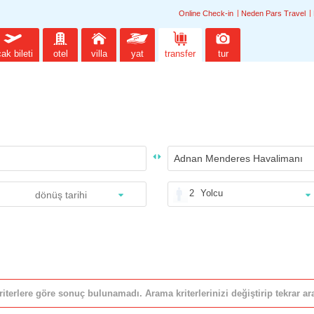
Online Check-in
Neden Pars Travel
ak bileti
otel
villa
yat
transfer
tur
2
Yolcu
riterlere göre sonuç bulunamadı. Arama kriterlerinizi değiştirip tekrar ara