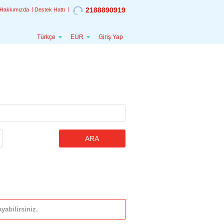
2188890919
Hakkımızda
Destek Hattı
Türkçe
EUR
Giriş Yap
ARA
yabilirsiniz.