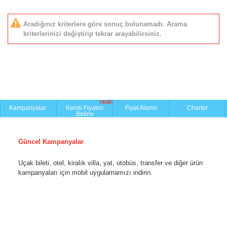
Aradığınız kriterlere göre sonuç bulunamadı. Arama
kriterlerinizi değiştirip tekrar arayabilirsiniz.
YENİ!
Kampanyalar
Kendi Fiyatını
Fiyat Alarmı
Charter
Belirle
Güncel Kampanyalar
Uçak bileti, otel, kiralık villa, yat, otobüs, transfer ve diğer ürün
kampanyaları için mobil uygulamamızı indirin.