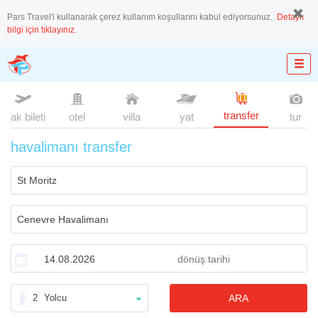
Pars Travel'i kullanarak çerez kullanım koşullarını kabul ediyorsunuz.
Detaylı
bilgi için tıklayınız.
transfer
uçak bileti
otel
villa
yat
tur
havalimanı transfer
2
Yolcu
ARA