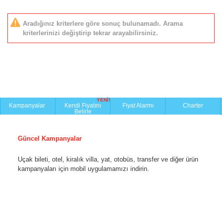
Aradığınız kriterlere göre sonuç bulunamadı. Arama
kriterlerinizi değiştirip tekrar arayabilirsiniz.
YENİ!
Kampanyalar
Kendi Fiyatını
Fiyat Alarmı
Charter
Belirle
Güncel Kampanyalar
Uçak bileti, otel, kiralık villa, yat, otobüs, transfer ve diğer ürün
kampanyaları için mobil uygulamamızı indirin.