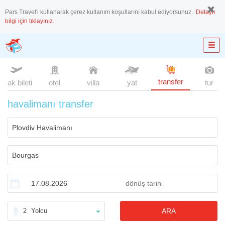
Pars Travel'i kullanarak çerez kullanım koşullarını kabul ediyorsunuz.
Detaylı
bilgi için tıklayınız.
transfer
uçak bileti
otel
villa
yat
tur
havalimanı transfer
2
Yolcu
ARA