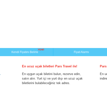
YENİ!
Kendi Fiyatını Belirle
Fiyat Alarmı
En ucuz uçak biletleri Pars Travel ile!
Pars
En uygun uçak biletini bulun, rezerve edin,
En u
r
satın alın. Yurt içi ve yurt dışı en ucuz uçak
indir
biletlerini bulabileceğiniz tek adres.