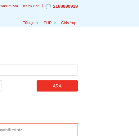
2188890919
Hakkımızda
Destek Hattı
Türkçe
EUR
Giriş Yap
ARA
yabilirsiniz.