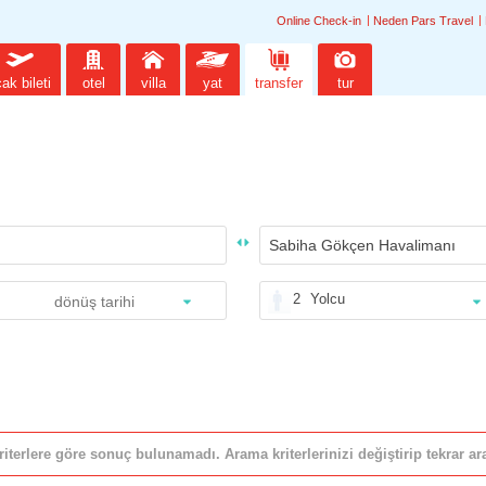
Online Check-in
Neden Pars Travel
ak bileti
otel
villa
yat
transfer
tur
2
Yolcu
riterlere göre sonuç bulunamadı. Arama kriterlerinizi değiştirip tekrar ara