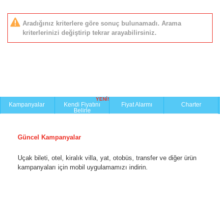
Aradığınız kriterlere göre sonuç bulunamadı. Arama
kriterlerinizi değiştirip tekrar arayabilirsiniz.
YENİ!
Kampanyalar
Kendi Fiyatını
Fiyat Alarmı
Charter
Belirle
Güncel Kampanyalar
Uçak bileti, otel, kiralık villa, yat, otobüs, transfer ve diğer ürün
kampanyaları için mobil uygulamamızı indirin.