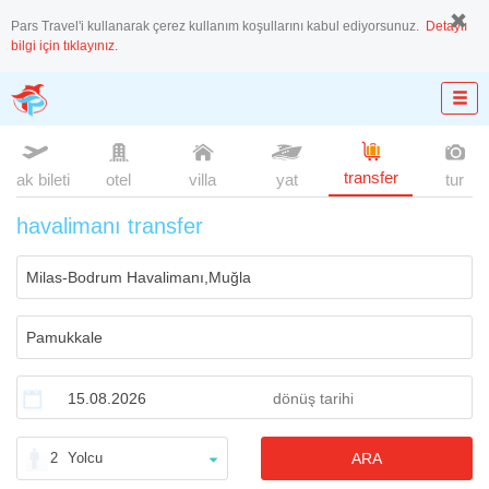
Pars Travel'i kullanarak çerez kullanım koşullarını kabul ediyorsunuz.
Detaylı
bilgi için tıklayınız.
transfer
uçak bileti
otel
villa
yat
tur
havalimanı transfer
2
Yolcu
ARA