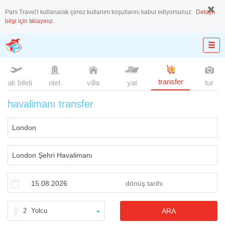
Pars Travel'i kullanarak çerez kullanım koşullarını kabul ediyorsunuz.
Detaylı
bilgi için tıklayınız.
transfer
uçak bileti
otel
villa
yat
tur
havalimanı transfer
2
Yolcu
ARA