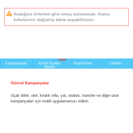
Aradığınız kriterlere göre sonuç bulunamadı. Arama
kriterlerinizi değiştirip tekrar arayabilirsiniz.
YENİ!
Kampanyalar
Kendi Fiyatını
Fiyat Alarmı
Charter
Belirle
Güncel Kampanyalar
Uçak bileti, otel, kiralık villa, yat, otobüs, transfer ve diğer ürün
kampanyaları için mobil uygulamamızı indirin.