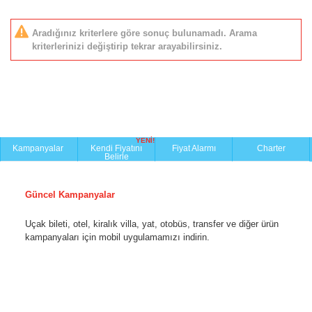
Aradığınız kriterlere göre sonuç bulunamadı. Arama
kriterlerinizi değiştirip tekrar arayabilirsiniz.
YENİ!
Kampanyalar
Kendi Fiyatını
Fiyat Alarmı
Charter
Belirle
Güncel Kampanyalar
Uçak bileti, otel, kiralık villa, yat, otobüs, transfer ve diğer ürün
kampanyaları için mobil uygulamamızı indirin.