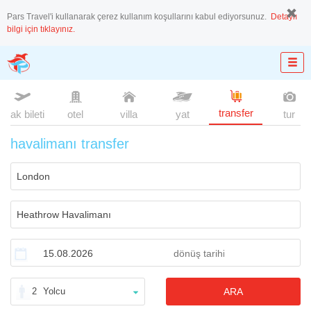
Pars Travel'i kullanarak çerez kullanım koşullarını kabul ediyorsunuz.
Detaylı
bilgi için tıklayınız.
transfer
uçak bileti
otel
villa
yat
tur
havalimanı transfer
2
Yolcu
ARA