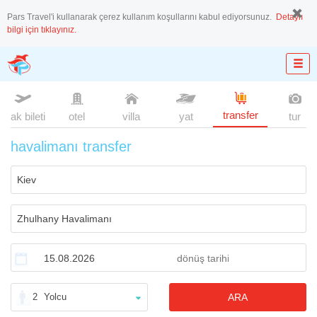
Pars Travel'i kullanarak çerez kullanım koşullarını kabul ediyorsunuz.
Detaylı
bilgi için tıklayınız.
transfer
uçak bileti
otel
villa
yat
tur
havalimanı transfer
2
Yolcu
ARA