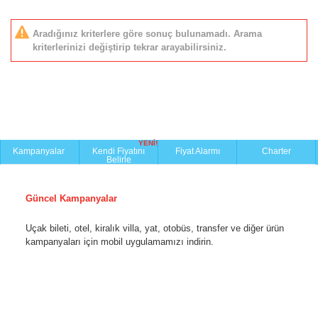
Aradığınız kriterlere göre sonuç bulunamadı. Arama
kriterlerinizi değiştirip tekrar arayabilirsiniz.
YENİ!
Kampanyalar
Kendi Fiyatını
Fiyat Alarmı
Charter
Belirle
Güncel Kampanyalar
Uçak bileti, otel, kiralık villa, yat, otobüs, transfer ve diğer ürün
kampanyaları için mobil uygulamamızı indirin.