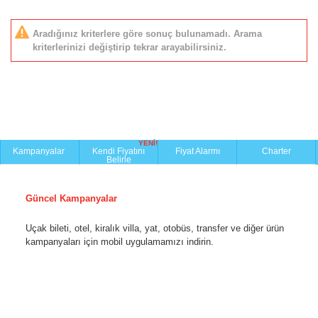
Aradığınız kriterlere göre sonuç bulunamadı. Arama
kriterlerinizi değiştirip tekrar arayabilirsiniz.
YENİ!
Kampanyalar
Kendi Fiyatını
Fiyat Alarmı
Charter
Belirle
Güncel Kampanyalar
Uçak bileti, otel, kiralık villa, yat, otobüs, transfer ve diğer ürün
kampanyaları için mobil uygulamamızı indirin.