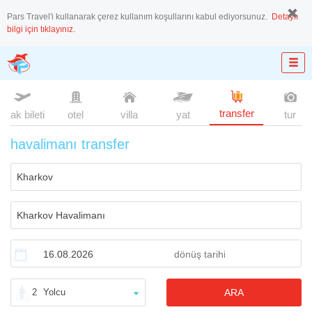
Pars Travel'i kullanarak çerez kullanım koşullarını kabul ediyorsunuz.
Detaylı
bilgi için tıklayınız.
transfer
uçak bileti
otel
villa
yat
tur
havalimanı transfer
2
Yolcu
ARA