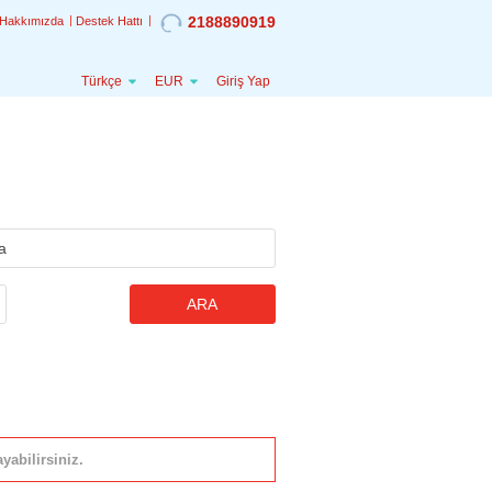
2188890919
Hakkımızda
Destek Hattı
Türkçe
EUR
Giriş Yap
ARA
yabilirsiniz.