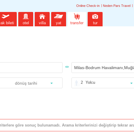
Online Check-in
Neden Pars Travel
ak bileti
otel
villa
yat
transfer
tur
2
Yolcu
riterlere göre sonuç bulunamadı. Arama kriterlerinizi değiştirip tekrar ara