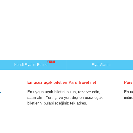
YENİ!
Kendi Fiyatını Belirle
Fiyat Alarmı
En ucuz uçak biletleri Pars Travel ile!
Pars
En uygun uçak biletini bulun, rezerve edin,
En u
r
satın alın. Yurt içi ve yurt dışı en ucuz uçak
indir
biletlerini bulabileceğiniz tek adres.