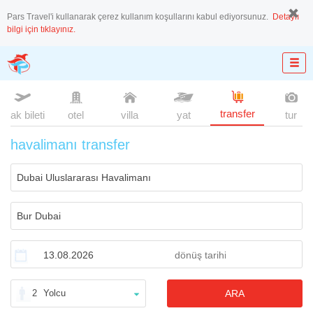
Pars Travel'i kullanarak çerez kullanım koşullarını kabul ediyorsunuz.
Detaylı
bilgi için tıklayınız.
transfer
uçak bileti
otel
villa
yat
tur
havalimanı transfer
2
Yolcu
ARA