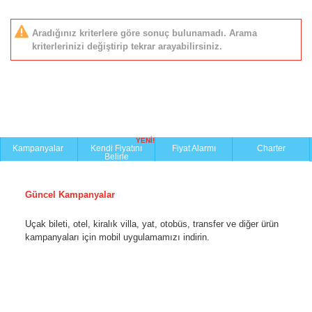
Aradığınız kriterlere göre sonuç bulunamadı. Arama
kriterlerinizi değiştirip tekrar arayabilirsiniz.
YENİ!
Kampanyalar
Kendi Fiyatını
Fiyat Alarmı
Charter
Belirle
Güncel Kampanyalar
Uçak bileti, otel, kiralık villa, yat, otobüs, transfer ve diğer ürün
kampanyaları için mobil uygulamamızı indirin.