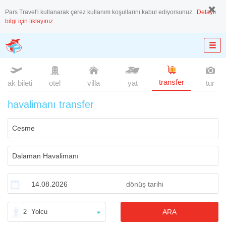
Pars Travel'i kullanarak çerez kullanım koşullarını kabul ediyorsunuz.
Detaylı
bilgi için tıklayınız.
transfer
uçak bileti
otel
villa
yat
tur
havalimanı transfer
2
Yolcu
ARA