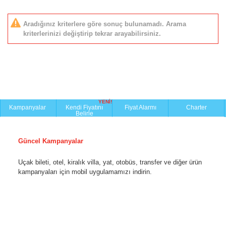
Aradığınız kriterlere göre sonuç bulunamadı. Arama
kriterlerinizi değiştirip tekrar arayabilirsiniz.
YENİ!
Kampanyalar
Kendi Fiyatını
Fiyat Alarmı
Charter
Belirle
Güncel Kampanyalar
Uçak bileti, otel, kiralık villa, yat, otobüs, transfer ve diğer ürün
kampanyaları için mobil uygulamamızı indirin.