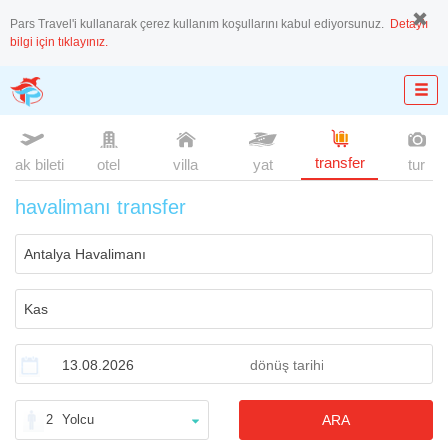
Pars Travel'i kullanarak çerez kullanım koşullarını kabul ediyorsunuz.
Detaylı
bilgi için tıklayınız.
transfer
uçak bileti
otel
villa
yat
tur
havalimanı transfer
2
Yolcu
ARA