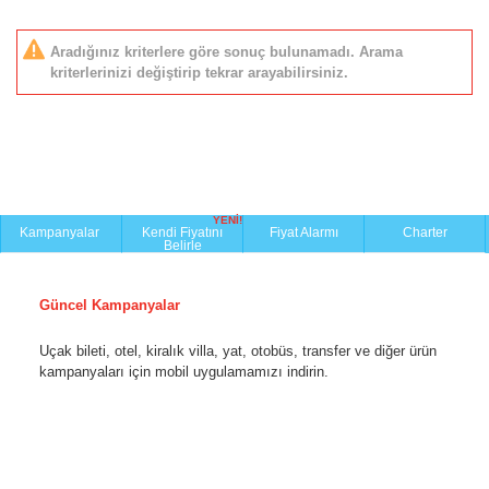
Aradığınız kriterlere göre sonuç bulunamadı. Arama
kriterlerinizi değiştirip tekrar arayabilirsiniz.
YENİ!
Kampanyalar
Kendi Fiyatını
Fiyat Alarmı
Charter
Belirle
Güncel Kampanyalar
Uçak bileti, otel, kiralık villa, yat, otobüs, transfer ve diğer ürün
kampanyaları için mobil uygulamamızı indirin.