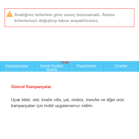
Aradığınız kriterlere göre sonuç bulunamadı. Arama
kriterlerinizi değiştirip tekrar arayabilirsiniz.
YENİ!
Kampanyalar
Kendi Fiyatını
Fiyat Alarmı
Charter
Belirle
Güncel Kampanyalar
Uçak bileti, otel, kiralık villa, yat, otobüs, transfer ve diğer ürün
kampanyaları için mobil uygulamamızı indirin.